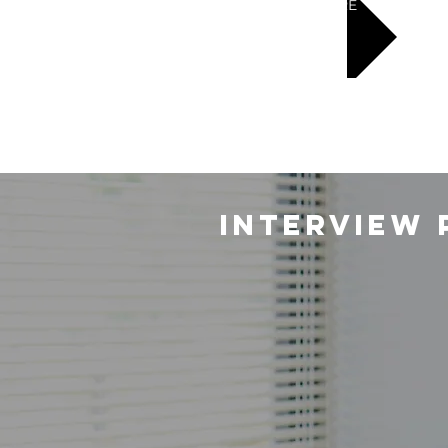
LEARN MORE
INTERVI
EW 